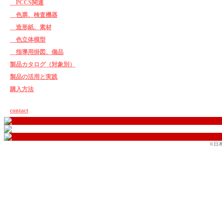
PCCS関連
色票、検査機器
造形紙、素材
色立体模型
指導用掛図、備品
製品カタログ（対象別）
製品の活用と実践
購入方法
contact
©日本