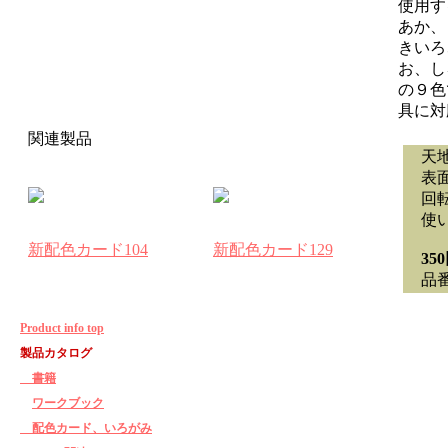
使用す
あか、
きいろ
お、し
の９色
具に対
関連製品
天地：
表面
回転
使い
新配色カード104
新配色カード129
35
品番 
Product info top
製品カタログ
書籍
ワークブック
配色カード、いろがみ