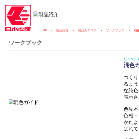
HP
＞
製品紹介
＞
製品カタログ
＞
ワークブック
＞ 混色
ワークブック
リニュー
混色
つくり
るよう
な純色
表示さ
色見本
色相・
かたよ
ばれて